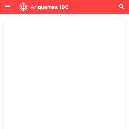
menu
search
Ariquemes 190