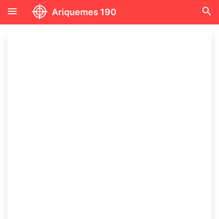
menu
search
Ariquemes 190