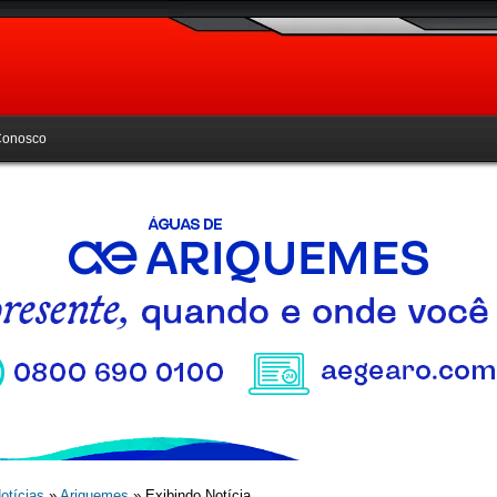
Conosco
otícias
»
Ariquemes
» Exibindo Notícia