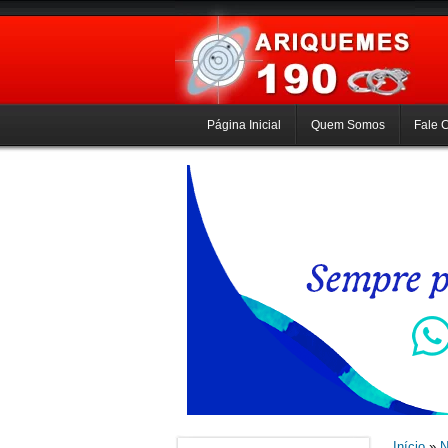
Página Inicial
Quem Somos
Fale 
Início
»
N