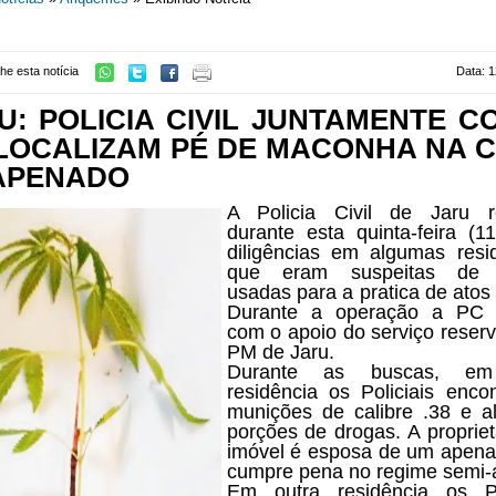
he esta notícia
Data: 1
U: POLICIA CIVIL JUNTAMENTE C
LOCALIZAM PÉ DE MACONHA NA 
APENADO
A Policia Civil de Jaru re
durante esta quinta-feira (11
diligências em algumas resi
que eram suspeitas de
usadas para a pratica de atos i
Durante a operação a PC 
com o apoio do serviço reser
PM de Jaru.
Durante as buscas, e
residência os Policiais enco
munições de calibre .38 e 
porções de drogas. A propriet
imóvel é esposa de um apen
cumpre pena no regime semi-a
Em outra residência os Pol