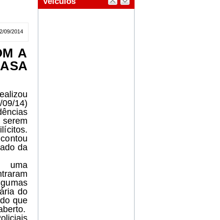
2/09/2014
OM A
CASA
alizou
/09/14)
dências
 serem
lícitos.
contou
vado da
m uma
ntraram
algumas
ária do
ado que
berto.
iciais