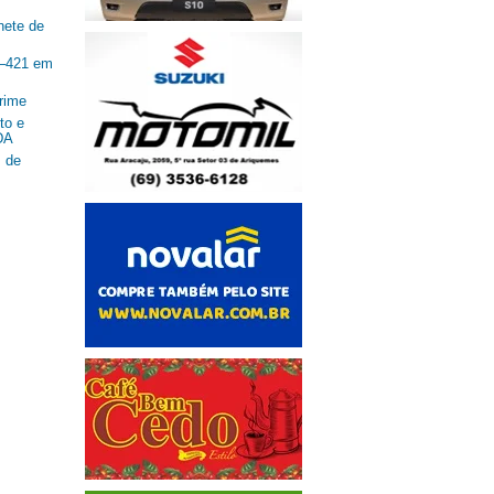
nete de
R–421 em
rime
to e
DA
 de