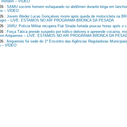
l Rondon – VÍDEO
26 :
SAMU socorre homem esfaqueado no abdômen durante briga em lancho
es – VÍDEO
26 :
Jovem Weder Lucas Gonçalves morre após queda de motocicleta na B
Negro – LIVE: ESTAMOS NO AR! PROGRAMA BRONCA DA PESADA
26 :
JARU: Polícia Militar recupera Fiat Strada furtada poucas horas após o c
26 :
Força Tática prende suspeito por tráfico delivery e apreende cocaína, mo
o em Ariquemes – LIVE: ESTAMOS NO AR! PROGRAMA BRONCA DA PESA
26 :
Ariquemes foi sede do 1º Encontro das Agências Reguladoras Municipais
a – VÍDEO