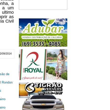
nha, a
e a um
ultimo
prir as
ia Civil
2/09/2014
são de
al Rondon
i
irro
irro