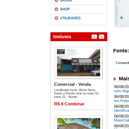
SAÚDE
SHOP
UTILIDADES
Fonte:
Compartil
Mai
06/08/20
ouro ileg
06/08/20
em Ari
06/08/20
identifi
06/08/20
Marecha
06/08/20