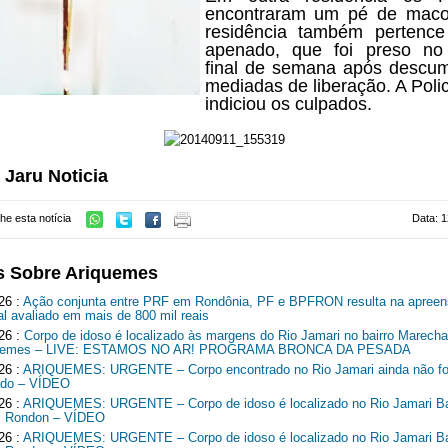
encontraram um pé de maco
residência também pertenc
apenado, que foi preso no 
final de semana após descum
mediadas de liberação. A Polic
indiciou os culpados.
 Jaru Noticia
he esta notícia
Data: 1
s Sobre Ariquemes
26 :
Ação conjunta entre PRF em Rondônia, PF e BPFRON resulta na apreen
al avaliado em mais de 800 mil reais
26 :
Corpo de idoso é localizado às margens do Rio Jamari no bairro Marech
quemes – LIVE: ESTAMOS NO AR! PROGRAMA BRONCA DA PESADA
26 :
ARIQUEMES: URGENTE – Corpo encontrado no Rio Jamari ainda não fo
cado – VÍDEO
26 :
ARIQUEMES: URGENTE – Corpo de idoso é localizado no Rio Jamari Ba
l Rondon – VÍDEO
26 :
ARIQUEMES: URGENTE – Corpo de idoso é localizado no Rio Jamari Ba