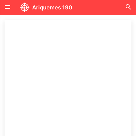
menu
search
Ariquemes 190