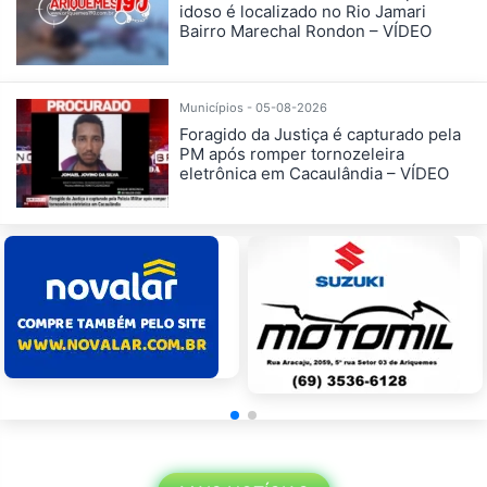
idoso é localizado no Rio Jamari
Bairro Marechal Rondon – VÍDEO
Municípios - 05-08-2026
Foragido da Justiça é capturado pela
PM após romper tornozeleira
eletrônica em Cacaulândia – VÍDEO