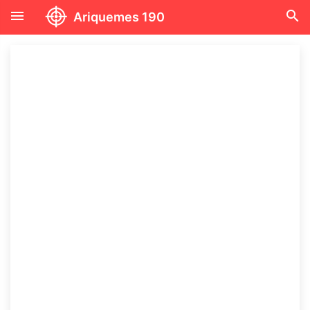
menu
search
Ariquemes 190