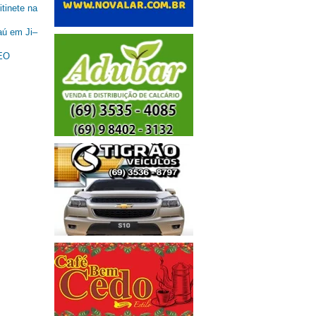
tinete na
aú em Ji–
DEO