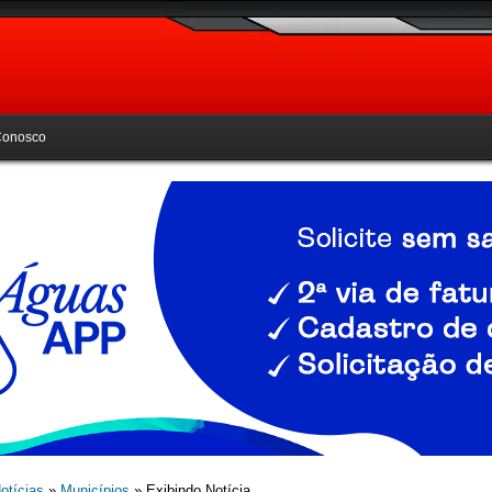
Conosco
otícias
»
Municípios
» Exibindo Notícia