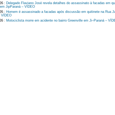
26 :
Delegado Flaviano José revela detalhes do assassinato à facadas em qui
 em JipParaná – VÍDEO
26 :
Homem é assassinado a facadas após discussão em quitinete na Rua J
– VÍDEO
26 :
Motociclista morre em acidente no bairro Greenville em Ji–Paraná – VÍ