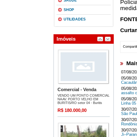
SAÚDE
Políc
medida
SHOP
FONT
UTILIDADES
Curta
Compartil
Mai
07/08/20
05/08/20
Cacaulâ
05/08/20
assalto 
05/08/20
Linha 05
30/07/20
São Paul
30/07/20
Rondônia
30/07/20
Ji–Para