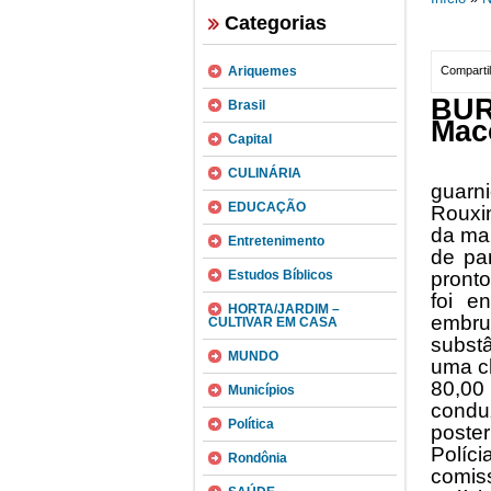
Categorias
Ariquemes
Compartil
BUR
Brasil
Mac
Capital
Na m
CULINÁRIA
guarn
EDUCAÇÃO
Rouxi
da mar
Entretenimento
de pa
Estudos Bíblicos
pronto
foi e
HORTA/JARDIM –
embru
CULTIVAR EM CASA
subst
MUNDO
uma c
80,00
Municípios
condu
Política
poste
Políci
Rondônia
comiss