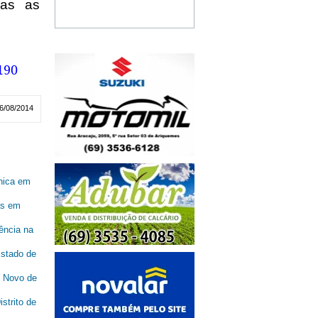
das as
190
6/08/2014
ônica em
as em
ência na
tado de
o Novo de
strito de