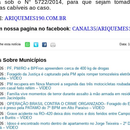
ia sob o N° 5722/2014, para que sejam toma
s cabíveis ao caso.
ARIQUEMES190.COM.BR
E
:
CANAL35/ARIQUEMES
m nossa pagina no facebook
:
he esta notícia
Data: 1
s Sobre Municípios
26 :
PF, PM/RO e BPFron apreendem cerca de 400 kg de drogas
26 :
Foragido da Justiça é capturado pela PM após romper tornozeleira eletr
ndia – VÍDEO
26 :
PM recupera em Nova Mamoré a segunda das três motocicletas roubad
com casal feito refém – VÍDEO
26 :
Família vive momentos de terror durante assalto à mão armada em resid
 em Jacinópolis
26 :
OPERAÇÃO BRASIL CONTRA O CRIME ORGANIZADO– Foragido do Es
o é preso pela PATAMO do 7º BPM em Alto Paraíso – VÍDEO
26 :
Grave acidente na RO–420 deixa dois mortos e dois feridos entre Camp
 e Buritis – VÍDEO
26 :
Idoso é encontrado morto dentro de apartamento no Jorge Teixeira – 2º Di
ná – VÍDEO