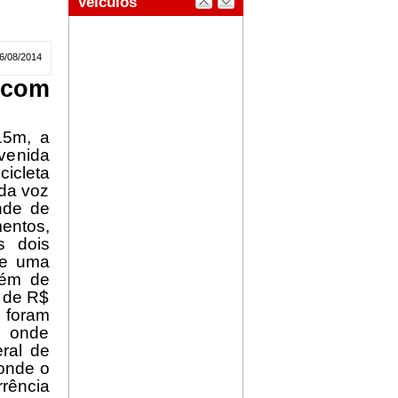
6/08/2014
 com
5m, a
venida
icleta
ada voz
nde de
mentos,
s dois
de uma
lém de
 de R$
 foram
, onde
ral de
 onde o
rrência