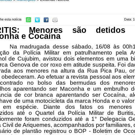
he esta notícia
Data: 1
ITIS: Menores são detidos
onha e Cocaína
adrugada desse sábado, 16/08 às 00h1
ição da Polícia Militar em patrulhamento pela A
nol de Cujubim, avistou dois elementos em uma bic
ca Genova de cor roxo em atitude suspeita. Foi d
rada aos menores na altura da Rua Pica Pau, o
 obedeceram. Ao efetuar a revista pessoal aos ele
ncontrado no bolso das bermudas dos menore
lhos aparentando ser Maconha e um embrulho 
ância de cor branca aparentando ser Cocaína, a
have de uma motocicleta da marca Honda e o valor
 em espécie. Diante dos fatos os menores
zidos até o Quartel da Polícia Militar de Buritis
riormente foram conduzidos até a 1° Delegacia Ge
a Civil de Ariquemes, acompanhados por familiares,
ário de plantão registrou o BOP - Boletim de Oco