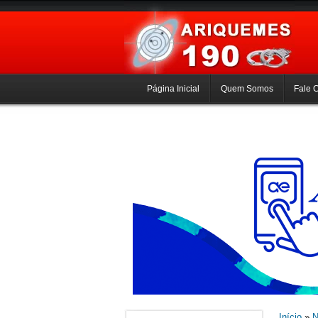
Página Inicial
Quem Somos
Fale 
Início
»
N