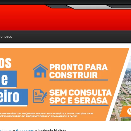
Conosco
otícias
»
Ariquemes
» Exibindo Notícia