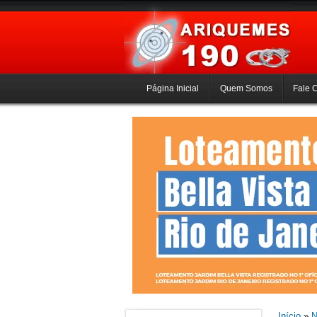
Página Inicial
Quem Somos
Fale 
Início
»
N