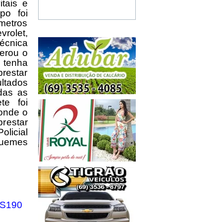
tais e
po foi
 metros
rolet,
Técnica
berou o
 tenha
restar
ltados
das as
te foi
onde o
restar
olicial
quemes
S190