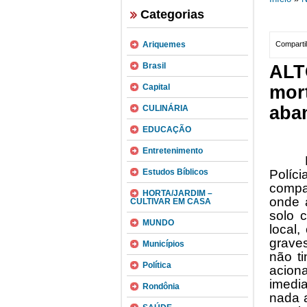
Categorias
Ariquemes
Compartil
Brasil
ALT
Capital
mo
aba
CULINÁRIA
EDUCAÇÃO
Entretenimento
Por v
Estudos Bíblicos
Políc
compa
HORTA/JARDIM –
onde 
CULTIVAR EM CASA
solo 
MUNDO
local
grave
Municípios
não ti
Política
acion
imedi
Rondônia
nada a