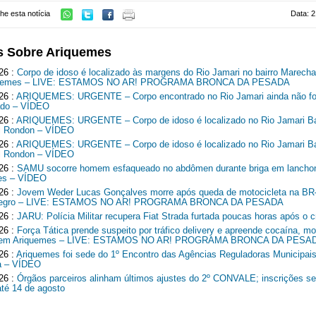
he esta notícia
Data: 2
s Sobre Ariquemes
26 :
Corpo de idoso é localizado às margens do Rio Jamari no bairro Marech
quemes – LIVE: ESTAMOS NO AR! PROGRAMA BRONCA DA PESADA
26 :
ARIQUEMES: URGENTE – Corpo encontrado no Rio Jamari ainda não fo
cado – VÍDEO
26 :
ARIQUEMES: URGENTE – Corpo de idoso é localizado no Rio Jamari Ba
l Rondon – VÍDEO
26 :
ARIQUEMES: URGENTE – Corpo de idoso é localizado no Rio Jamari Ba
l Rondon – VÍDEO
26 :
SAMU socorre homem esfaqueado no abdômen durante briga em lancho
es – VÍDEO
26 :
Jovem Weder Lucas Gonçalves morre após queda de motocicleta na B
Negro – LIVE: ESTAMOS NO AR! PROGRAMA BRONCA DA PESADA
26 :
JARU: Polícia Militar recupera Fiat Strada furtada poucas horas após o c
26 :
Força Tática prende suspeito por tráfico delivery e apreende cocaína, mo
o em Ariquemes – LIVE: ESTAMOS NO AR! PROGRAMA BRONCA DA PESA
26 :
Ariquemes foi sede do 1º Encontro das Agências Reguladoras Municipais
a – VÍDEO
26 :
Órgãos parceiros alinham últimos ajustes do 2º CONVALE; inscrições 
até 14 de agosto