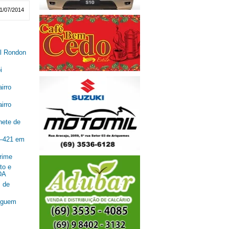
1/07/2014
al Rondon
i
irro
irro
nete de
R–421 em
rime
to e
DA
 de
seguem