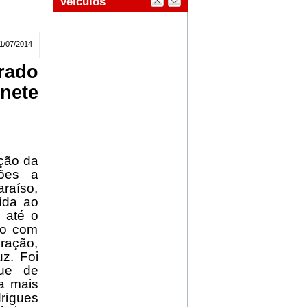
1/07/2014
rado
ete
ção da
ções a
raíso,
ída ao
 até o
lo com
ração,
uz. Foi
que de
a mais
drigues