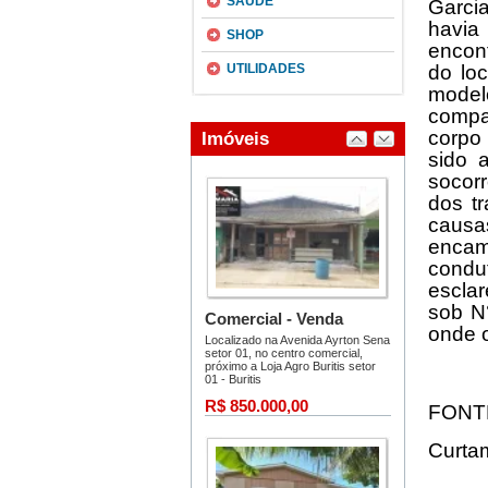
SAÚDE
Garci
havia
SHOP
encont
UTILIDADES
do lo
modelo
compar
corpo
sido 
socor
dos t
causa
encam
condu
esclar
sob N
onde o
FONT
Curta