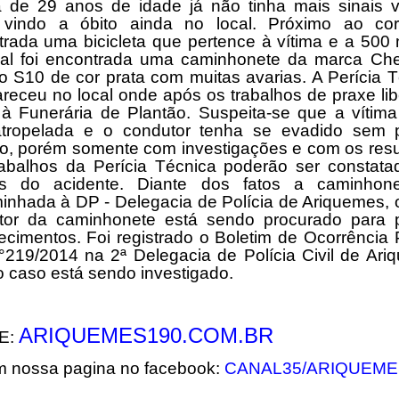
a de 29 anos de idade já não tinha mais sinais vi
 vindo a óbito ainda no local. Próximo ao cor
rada uma bicicleta que pertence à vítima e a 500
cal foi encontrada uma caminhonete da marca Chev
 S10 de cor prata com muitas avarias. A Perícia 
eceu no local onde após os trabalhos de praxe li
 à Funerária de Plantão. Suspeita-se que a vítima
atropelada e o condutor tenha se evadido sem p
ro, porém somente com investigações e com os resu
rabalhos da Perícia Técnica poderão ser constata
s do acidente. Diante dos fatos a caminhone
inhada à DP - Delegacia de Polícia de Ariquemes, 
tor da caminhonete está sendo procurado para p
ecimentos. Foi registrado o Boletim de Ocorrência P
°219/2014 na 2ª Delegacia de Polícia Civil de Ari
 caso está sendo investigado.
ARIQUEMES190.COM.BR
E:
m nossa pagina no facebook:
CANAL35/ARIQUEME