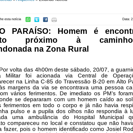
he esta notícia
Data: 2
O PARAÍSO: Homem é encont
rto próximo à caminhon
ndonada na Zona Rural
olta das 4h00m deste sábado, 20/07, a guarni
ia Militar foi acionada via Central de Opera
recer na Linha C-85 do Travessão B-20 em Alto Pa
às margens da via se encontrava uma pessoa ca
com vários ferimentos. De imediato os PM’s foram
, onde se depararam com um homem caído ao so
s ferimentos em todo o corpo e já não havia respi
nha pulso e a pupila dos olhos não respondia à l
ada uma ambulância do Hospital Municipal 
ato compareceu no local e constatou que não havi
 fazer, pois o homem identificado como Josiel Ro