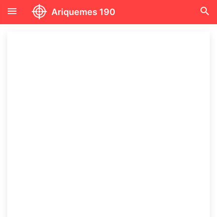
menu
search
Ariquemes 190