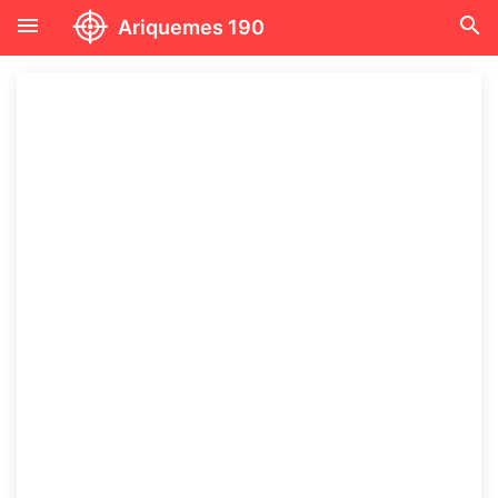
menu
search
Ariquemes 190