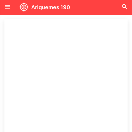
menu
search
Ariquemes 190