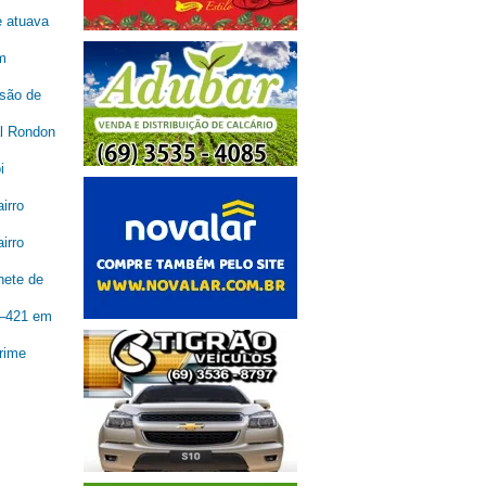
e atuava
m
são de
al Rondon
i
irro
irro
nete de
R–421 em
rime