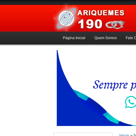
Página Inicial
Quem Somos
Fale 
Início
»
N