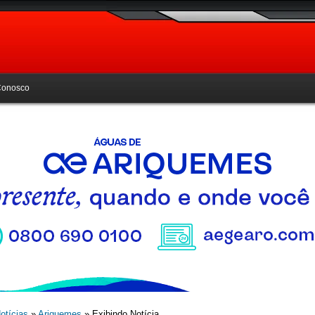
Conosco
otícias
»
Ariquemes
» Exibindo Notícia