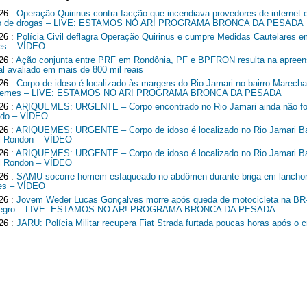
26 :
Operação Quirinus contra facção que incendiava provedores de internet 
ico de drogas – LIVE: ESTAMOS NO AR! PROGRAMA BRONCA DA PESADA
26 :
Polícia Civil deflagra Operação Quirinus e cumpre Medidas Cautelares e
es – VÍDEO
26 :
Ação conjunta entre PRF em Rondônia, PF e BPFRON resulta na apreen
al avaliado em mais de 800 mil reais
26 :
Corpo de idoso é localizado às margens do Rio Jamari no bairro Marech
quemes – LIVE: ESTAMOS NO AR! PROGRAMA BRONCA DA PESADA
26 :
ARIQUEMES: URGENTE – Corpo encontrado no Rio Jamari ainda não fo
cado – VÍDEO
26 :
ARIQUEMES: URGENTE – Corpo de idoso é localizado no Rio Jamari Ba
l Rondon – VÍDEO
26 :
ARIQUEMES: URGENTE – Corpo de idoso é localizado no Rio Jamari Ba
l Rondon – VÍDEO
26 :
SAMU socorre homem esfaqueado no abdômen durante briga em lancho
es – VÍDEO
26 :
Jovem Weder Lucas Gonçalves morre após queda de motocicleta na B
Negro – LIVE: ESTAMOS NO AR! PROGRAMA BRONCA DA PESADA
26 :
JARU: Polícia Militar recupera Fiat Strada furtada poucas horas após o c