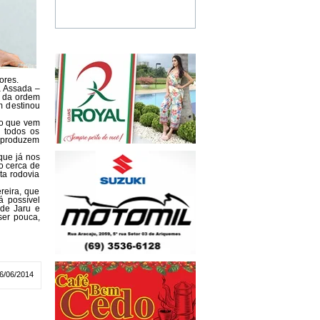
tores.
a Assada –
s da ordem
m destinou
 o que vem
 todos os
e produzem
que já nos
o cerca de
ta rodovia
reira, que
á possível
 de Jaru e
ser pouca,
6/06/2014