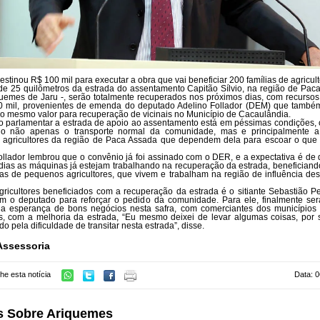
estinou R$ 100 mil para executar a obra que vai beneficiar 200 famílias de agricul
de 25 quilômetros da estrada do assentamento Capitão Sílvio, na região de Pac
quemes de Jaru -, serão totalmente recuperados nos próximos dias, com recurso
 mil, provenientes de emenda do deputado Adelino Follador (DEM) que també
 mesmo valor para recuperação de vicinais no Município de Cacaulândia.
 parlamentar a estrada de apoio ao assentamento está em péssimas condições,
ando não apenas o transporte normal da comunidade, mas e principalmente a
agricultores da região de Paca Assada que dependem dela para escoar o qu
ollador lembrou que o convênio já foi assinado com o DER, e a expectativa é de 
dias as máquinas já estejam trabalhando na recuperação da estrada, beneficiand
ias de pequenos agricultores, que vivem e trabalham na região de influência des
ricultores beneficiados com a recuperação da estrada é o sitiante Sebastião Pe
m o deputado para reforçar o pedido da comunidade. Para ele, finalmente ser
 a esperança de bons negócios nesta safra, com comerciantes dos municípios
, com a melhoria da estrada, “Eu mesmo deixei de levar algumas coisas, por 
 pela dificuldade de transitar nesta estrada”, disse.
Assessoria
he esta notícia
Data: 0
s Sobre Ariquemes