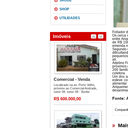
SAÚDE
SHOP
UTILIDADES
Follador d
Os cerca 
entre Ari
de R$ 100
emenda no
Segundo o
dificult
pequenos 
ali.
Adelino F
próximos 
200 famíl
coletora.
Um dos ag
esteve co
alimentar
Ariquemes
desanimado
Fonte: 
Compartil
Mai