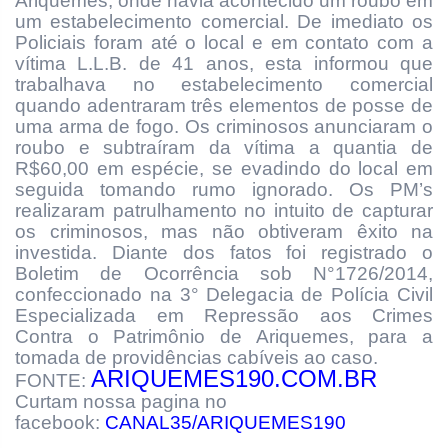
Ariquemes, onde havia acontecido um roubo em
um estabelecimento comercial. De imediato os
Policiais foram até o local e em contato com a
vítima L.L.B. de 41 anos, esta informou que
trabalhava no estabelecimento comercial
quando adentraram três elementos de posse de
uma arma de fogo. Os criminosos anunciaram o
roubo e subtraíram da vítima a quantia de
R$60,00 em espécie, se evadindo do local em
seguida tomando rumo ignorado. Os PM’s
realizaram patrulhamento no intuito de capturar
os criminosos, mas não obtiveram êxito na
investida. Diante dos fatos foi registrado o
Boletim de Ocorrência sob N°1726/2014,
confeccionado na 3° Delegacia de Polícia Civil
Especializada em Repressão aos Crimes
Contra o Patrimônio de Ariquemes, para a
tomada de providências cabíveis ao caso.
ARIQUEMES190.COM.BR
FONTE:
Curtam nossa pagina no
facebook:
CANAL35/ARIQUEMES190