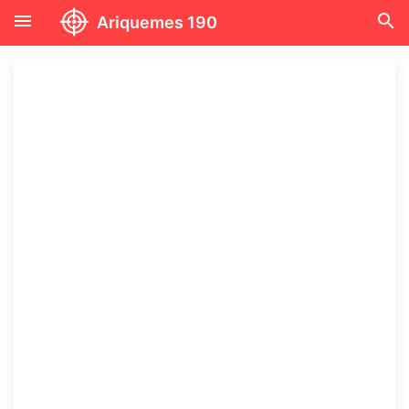
menu
search
Ariquemes 190