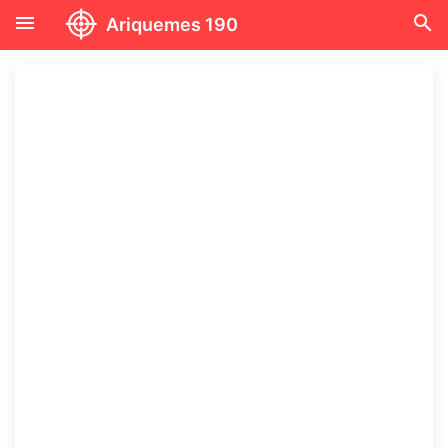
menu
search
Ariquemes 190