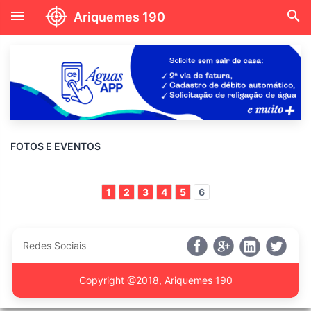
menu
search
Ariquemes 190
FOTOS E EVENTOS
1
2
3
4
5
6
Redes Sociais
Copyright @2018, Ariquemes 190